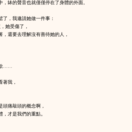
中，缽的聲音也就僅僅停在了身體的外面。
鬆了，我邀請她做一件事：
孩，她受傷了，
著，還要去理解沒有善待她的人，
歇……
看著我，
是頭痛敲頭的概念啊，
。
體，才是我們的重點