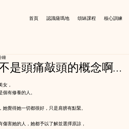
首頁
認識薩瑪地
頌缽課程
核心訓練
分鐘
不是頭痛敲頭的概念啊...
美女，
是個有修養的人。
，她覺得她一切都很好，只是肩膀有點緊。
有傷害她的人，她都予以了解並選擇原諒，