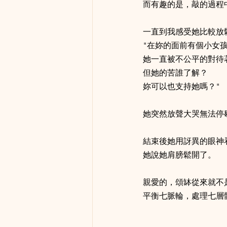
而有趣的是，敲的過程
一直到我感受她比較放
"在妳的面前有個小女
她一直被不公平的對待
但她的苦誰了解？
妳可以也支持她嗎？"
她突然放聲大哭無法停
結束後她用訝異的眼神
她說她肩膀鬆開了。
親愛的，頌缽從來就不
平衡七脈輪，處理七層