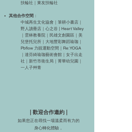
扶輪社｜東友扶輪社
其他合作空間
：
中城再生文化協會｜筆耕小書店｜
野人讀冊店｜心之谷 | Heart Valley
｜雲林教養院｜民雄文創園區｜美
兒堡托兒所｜大地豐彩舞蹈瑜珈｜
Pbflow 力靚運動空間｜Re:YOGA
｜達芬綺瑜珈藝術會館｜女子出走
社｜新竹市衛生局｜菁華幼兒園｜
一人子艸青
| 歡迎合作邀約 |
如果您正在尋找一場溫柔而有力的
身心轉化體驗，