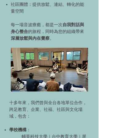
社區團體：提供放鬆、連結、轉化的能
量空間
每一場音波療癒，都是一次
自我對話與
身心整合
的旅程，同時為您的組織帶來
深層放鬆與內在覺察
。
十多年來，我們曾與全台各地單位合作，
跨足教育、企業、社福、社區與文化場
域，包含：
學校機構
：
輔英科技大學｜台中教育大學｜屏