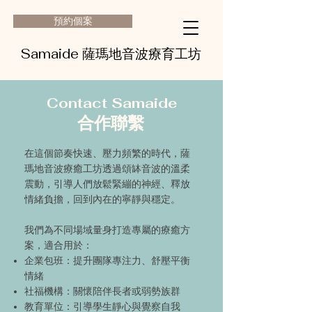
預約個案
Samaide 薩瑪地音波療育工坊
Contact Samaide
合作聯繫
在這個節奏快速、壓力頻繁的時代，薩
瑪地音波療癒工坊透過頌缽音波的溫柔
震動，引導人們放鬆緊繃的神經、釋放
情緒負擔，回到內在的寧靜與穩定。
我們為不同場域量身打造專屬的療癒方
案，適合用於：
企業包班
：提升團隊專注力、舒壓平衡
情緒
社福機構：關懷陪伴長者或弱勢族群
教育單位：引導學生靜心與覺察自我