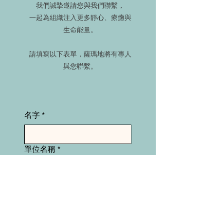
我們誠摯邀請您與我們聯繫，
一起為組織注入更多靜心、療癒與
生命能量。
​請填寫以下表單，薩瑪地將有專人
與您聯繫。
名字
*
單位名稱
*
電話
電子郵件
*