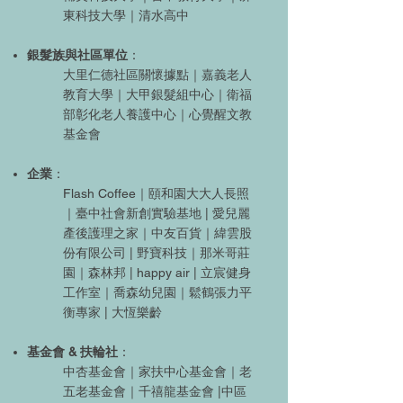
東科技大學｜清水高中
銀髮族與社區單位
：
大里仁德社區關懷據點｜嘉義老人
教育大學｜大甲銀髮組中心｜衛福
部彰化老人養護中心｜心覺醒文教
基金會
企業
：
Flash Coffee｜頤和園大大人長照
｜臺中社會新創實驗基地 | 愛兒麗
產後護理之家｜中友百貨｜緯雲股
份有限公司 | 野寶科技｜那米哥莊
園｜森林邦 | happy air | 立宸健身
工作室｜喬森幼兒園｜鬆鶴張力平
衡專家 | 大恆樂齡
基金會 & 扶輪社
：
中杏基金會｜家扶中心基金會｜老
五老基金會｜千禧龍基金會 |中區