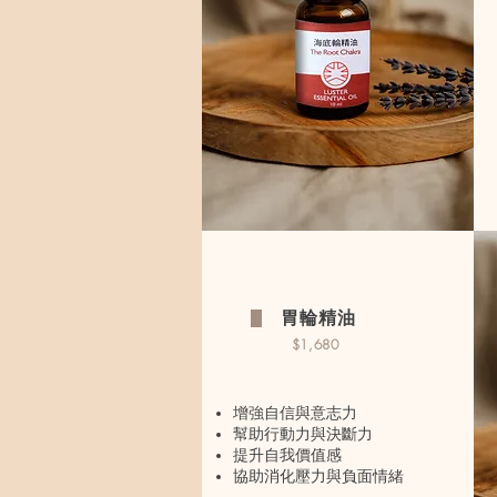
胃輪精油
$1,680
增強自信與意志力
幫助行動力與決斷力
提升自我價值感
協助消化壓力與負面情緒