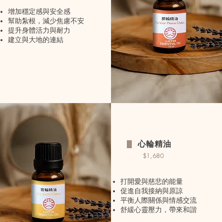
增加穩定感與安全感
幫助紮根，減少焦慮不安
提升身體活力與耐力
建立與大地的連結
心輪精油
$1,680
打開愛與慈悲的能量
促進自我接納與原諒
平衡人際關係與情感交流
舒緩心靈壓力，帶來和諧