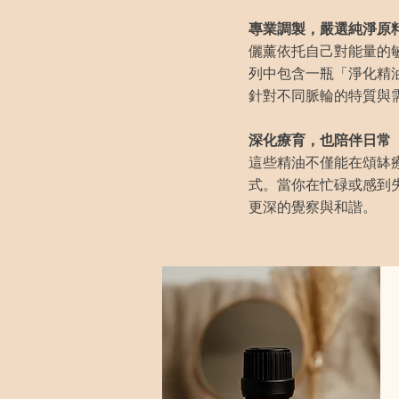
專業調製，嚴選純淨原
儷薰依托自己對能量的
列中包含一瓶「淨化精
針對不同脈輪的特質與
深化療育，也陪伴日常
這些精油不僅能在頌缽
式。當你在忙碌或感到
更深的覺察與和諧。