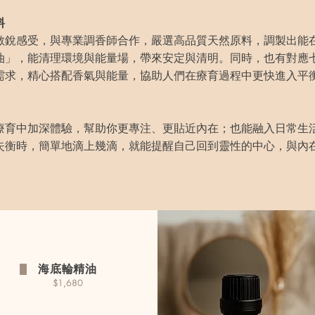
料
敏銳感受，與專業調香師合作，嚴選高品質天然原料，調製出能
油」，能清理環境與能量場，帶來安定與清明。同時，也有對應
需求，精心搭配香氣與能量，協助人們在療育過程中更快進入平
療育中加深體驗，幫助你更專注、更貼近內在；也能融入日常生
失衡時，簡單地滴上幾滴，就能提醒自己回到靈性的中心，與內
海底輪精油
$1,680