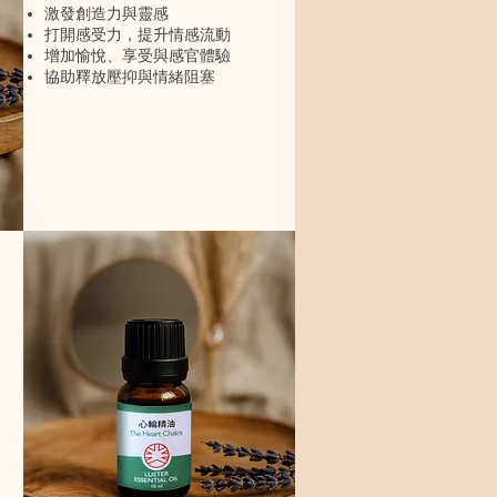
激發創造力與靈感
打開感受力，提升情感流動
增加愉悅、享受與感官體驗
協助釋放壓抑與情緒阻塞