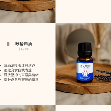
喉輪精油
$1,680
幫助清晰表達與溝通
強化真實自我表達
釋放壓抑的言語與情緒
提升創意與靈感的傳達