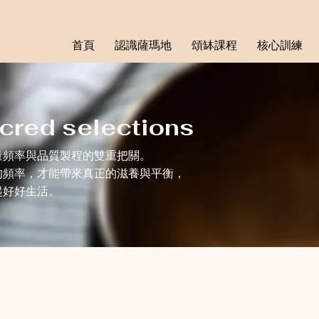
首頁
認識薩瑪地
頌缽課程
核心訓練
red selections
量頻率與品質製程的雙重把關。
的頻率，才能帶來真正的滋養與平衡，
起好好生活。