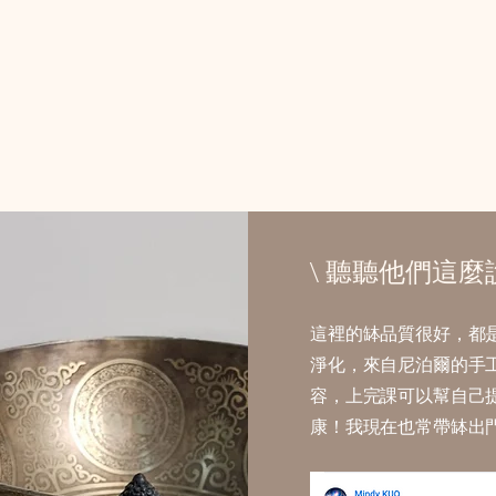
\ 聽聽他們這麼
這裡的缽品質很好，都
淨化，來自尼泊爾的手
容，上完課可以幫自己
康！我現在也常帶缽出