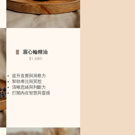
眉心輪精油
$1,680
提升直覺與洞察力
幫助專注與冥想
清晰思緒與判斷力
打開內在智慧與靈感