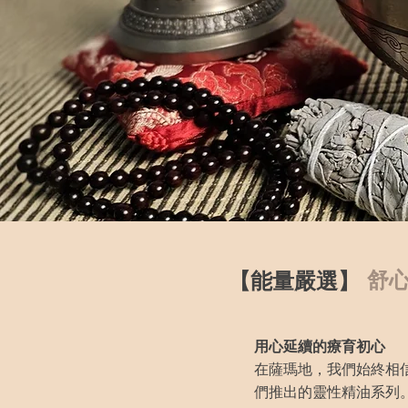
舒
【能量嚴選】
用心延續的療育初心
在薩瑪地，我們始終相
們推出的靈性精油系列