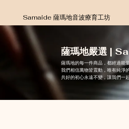
Samaide 薩瑪地音波療育工坊
薩瑪地嚴選 | Sac
薩瑪地的每一件商品，都經過能
我們相信萬物皆震動，唯有純淨
共好的初心永遠不變，讓我們一