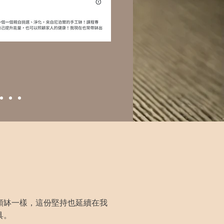
頌缽一樣，這份堅持也延續在我
具。