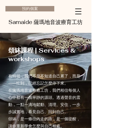
預約個案
Samaide 薩瑪地音波療育工坊
頌缽課程 | Services &
workshops
有時候，我們不是不知道自己累了，而是
——忙到，已經忘記怎麼停下來。
在薩瑪地音波療癒工坊，我們相信每個人
心中都有一個寧靜的源頭。透過聲音的震
動，一點一滴地鬆動、清理、安住，一步
步誠實地，看見自己、回到自己。
頌缽，是一條往內走的路，是一個提醒，
讓你重新學會怎麼與自己相處。