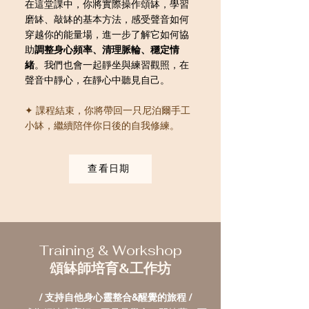
在這堂課中，你將實際操作頌缽，學習
磨缽、敲缽的基本方法，感受聲音如何
穿越你的能量場，進一步了解它如何協
助
調整身心頻率、清理脈輪、穩定情
緒
。我們也會一起靜坐與練習觀照，在
聲音中靜心，在靜心中聽見自己。
✦ 課程結束，你將帶回一只尼泊爾手工
小缽，繼續陪伴你日後的自我修練。
查看日期
Training & Workshop​
頌缽師培育&工作坊
/ 支持自他身心靈整合&醒覺的旅程 /